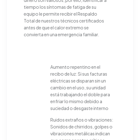
tiempo los síntomas de fatiga de su
equipo le permite recibir el Respaldo
Total de nuestros técnicos certificados
antes de que el calor extremo se
convierta en una emergencia familiar.
Aumento repentino en el
recibo de luz: Si sus facturas
eléctricas se disparan sin un
cambio en el uso, su unidad
está trabajando el doble para
enfriar lo mismo debido a
suciedad o desgaste interno
Ruidos extraños o vibraciones:
Sonidos de chirridos, golpes o
vibraciones metálicas indican