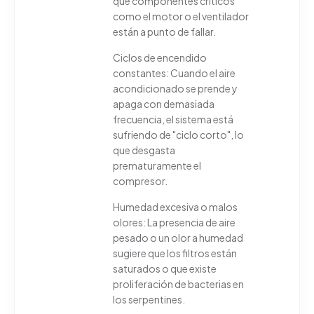
que componentes críticos
como el motor o el ventilador
están a punto de fallar.
Ciclos de encendido
constantes: Cuando el aire
acondicionado se prende y
apaga con demasiada
frecuencia, el sistema está
sufriendo de "ciclo corto", lo
que desgasta
prematuramente el
compresor.
Humedad excesiva o malos
olores: La presencia de aire
pesado o un olor a humedad
sugiere que los filtros están
saturados o que existe
proliferación de bacterias en
los serpentines.