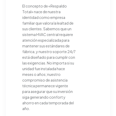
El concepto de «Respaldo
Total» nace de nuestra
identidad como empresa
familiar que valora la lealtad de
sus clientes. Sabemos que un
sistema HVAC central requiere
atención especializada para
mantener sus estándares de
fábrica, y nuestro soporte 24/7
está diseñado para cumplir con
las exigencias. No importa si su
unidad fue instalada hace
meses o años; nuestro
compromiso de asistencia
técnica permanece vigente
para asegurar que su inversión
siga generando confort y
ahorro en cada temporada del
año.