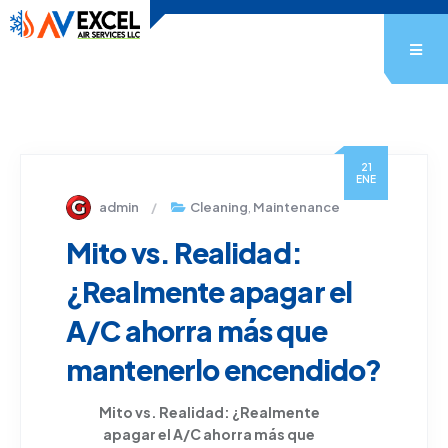
21
ENE
admin
Cleaning
,
Maintenance
Mito vs. Realidad:
¿Realmente apagar el
A/C ahorra más que
mantenerlo encendido?
Mito vs.
Realidad
: ¿
Realmente
apagar
el
A/C
ahorra
más
que