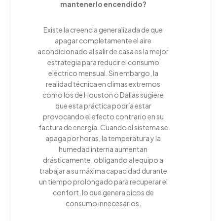
mantenerlo
encendido
?
Existe la creencia generalizada de que
apagar completamente el aire
acondicionado al salir de casa es la mejor
estrategia para reducir el consumo
eléctrico mensual. Sin embargo, la
realidad técnica en climas extremos
como los de Houston o Dallas sugiere
que esta práctica podría estar
provocando el efecto contrario en su
factura de energía. Cuando el sistema se
apaga por horas, la temperatura y la
humedad interna aumentan
drásticamente, obligando al equipo a
trabajar a su máxima capacidad durante
un tiempo prolongado para recuperar el
confort, lo que genera picos de
consumo innecesarios.