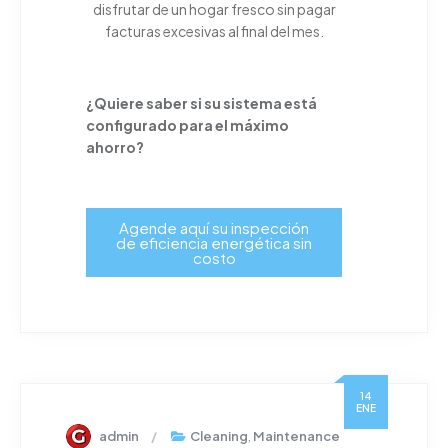
disfrutar de un hogar fresco sin pagar
facturas excesivas al final del mes.
¿Quiere saber si su sistema está
configurado para el máximo
ahorro?
Agende aquí su inspección
de eficiencia energética sin
costo
14
ENE
admin
Cleaning
,
Maintenance