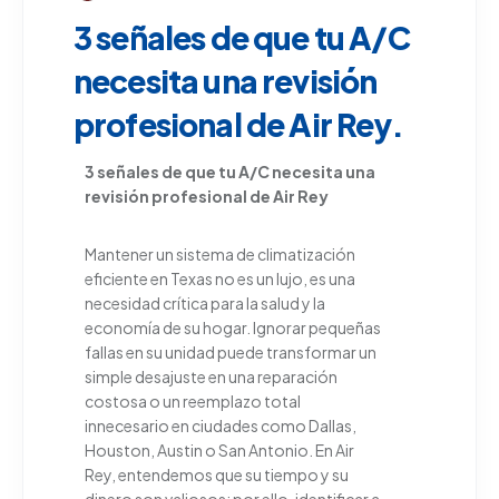
3 señales de que tu A/C
necesita una revisión
profesional de Air Rey.
3
señales
de
que
tu
A/C
necesita
una
revisión
profesional
de Air Rey
Mantener un sistema de climatización
eficiente en Texas no es un lujo, es una
necesidad crítica para la salud y la
economía de su hogar. Ignorar pequeñas
fallas en su unidad puede transformar un
simple desajuste en una reparación
costosa o un reemplazo total
innecesario en ciudades como Dallas,
Houston, Austin o San Antonio. En Air
Rey, entendemos que su tiempo y su
dinero son valiosos; por ello, identificar a