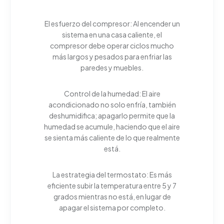
El esfuerzo del compresor: Al encender un
sistema en una casa caliente, el
compresor debe operar ciclos mucho
más largos y pesados para enfriar las
paredes y muebles.
Control de la humedad: El aire
acondicionado no solo enfría, también
deshumidifica; apagarlo permite que la
humedad se acumule, haciendo que el aire
se sienta más caliente de lo que realmente
está.
La estrategia del termostato: Es más
eficiente subir la temperatura entre 5 y 7
grados mientras no está, en lugar de
apagar el sistema por completo.