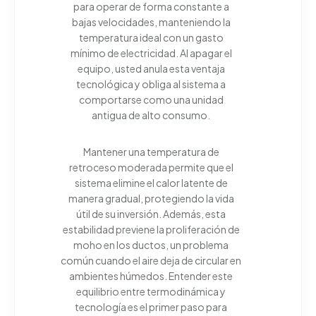
para operar de forma constante a
bajas velocidades, manteniendo la
temperatura ideal con un gasto
mínimo de electricidad. Al apagar el
equipo, usted anula esta ventaja
tecnológica y obliga al sistema a
comportarse como una unidad
antigua de alto consumo.
Mantener una temperatura de
retroceso moderada permite que el
sistema elimine el calor latente de
manera gradual, protegiendo la vida
útil de su inversión. Además, esta
estabilidad previene la proliferación de
moho en los ductos, un problema
común cuando el aire deja de circular en
ambientes húmedos. Entender este
equilibrio entre termodinámica y
tecnología es el primer paso para