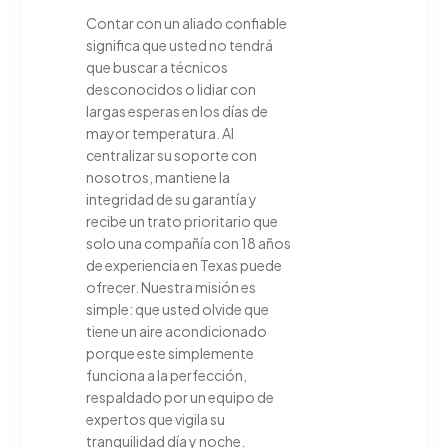
Contar con un aliado confiable
significa que usted no tendrá
que buscar a técnicos
desconocidos o lidiar con
largas esperas en los días de
mayor temperatura. Al
centralizar su soporte con
nosotros, mantiene la
integridad de su garantía y
recibe un trato prioritario que
solo una compañía con 18 años
de experiencia en Texas puede
ofrecer. Nuestra misión es
simple: que usted olvide que
tiene un aire acondicionado
porque este simplemente
funciona a la perfección,
respaldado por un equipo de
expertos que vigila su
tranquilidad día y noche.