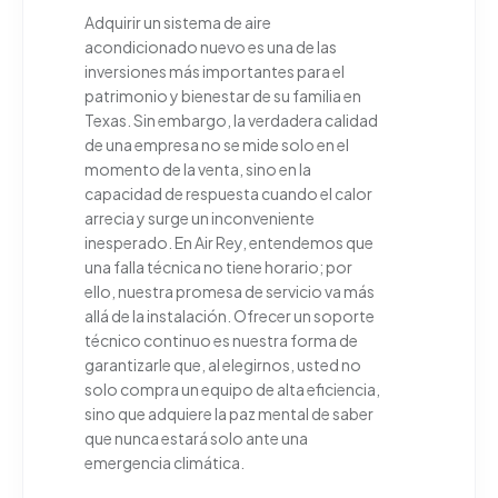
Adquirir un sistema de aire
acondicionado nuevo es una de las
inversiones más importantes para el
patrimonio y bienestar de su familia en
Texas. Sin embargo, la verdadera calidad
de una empresa no se mide solo en el
momento de la venta, sino en la
capacidad de respuesta cuando el calor
arrecia y surge un inconveniente
inesperado. En Air Rey, entendemos que
una falla técnica no tiene horario; por
ello, nuestra promesa de servicio va más
allá de la instalación. Ofrecer un soporte
técnico continuo es nuestra forma de
garantizarle que, al elegirnos, usted no
solo compra un equipo de alta eficiencia,
sino que adquiere la paz mental de saber
que nunca estará solo ante una
emergencia climática.